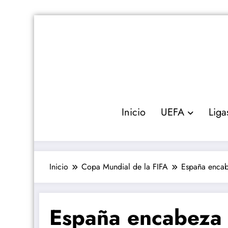
Saltar
al
contenido
Inicio
UEFA
Liga
Inicio
Copa Mundial de la FIFA
España encab
España encabeza l