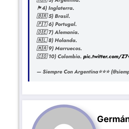
🏴󠁧󠁢󠁥󠁮󠁧󠁿4) Inglaterra.
🇧🇷 5) Brasil.
🇵🇹 6) Portugal.
🇩🇪 7) Alemania.
🇳🇱 8) Holanda.
🇲🇦 9) Marruecos.
🇨🇴 10) Colombia.
pic.twitter.com/
— Siempre Con Argentina⭐⭐⭐ (@siem
Germán