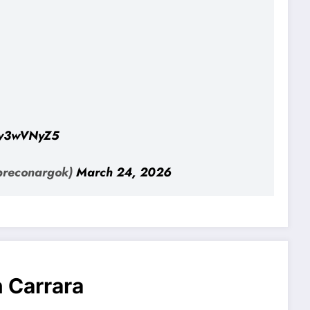
Z7v3wVNyZ5
preconargok)
March 24, 2026
 Carrara