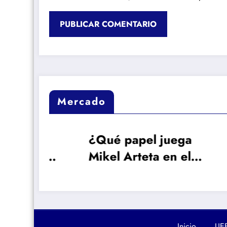
Mercado
¿Qué papel juega
Rep
kie
Mikel Arteta en el
Vin
interés del Arsenal
may
ar
por Vinicius?
con 
Lon
vam
Inicio
UE