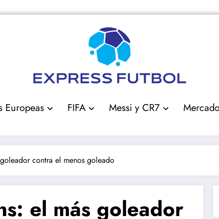
s Europeas
FIFA
Messi y CR7
Mercad
 goleador contra el menos goleado
ns: el más goleador