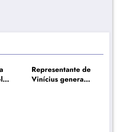
e de
ra
res
á
¿Qué cantidad pide
el Manchester City al
Real Madrid para