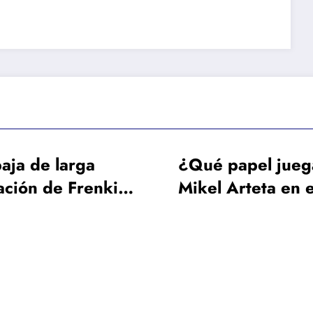
¿Qué papel juega
Representant
Mikel Arteta en el
Vinícius gene
interés del Arsenal
mayores rumo
por Vinicius?
con su viaje a
Londres: »All
vamos»