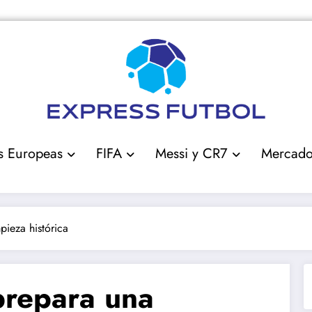
s Europeas
FIFA
Messi y CR7
Mercad
pieza histórica
prepara una