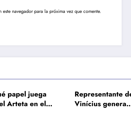
n este navegador para la próxima vez que comente.
Representante de
¿Qué cantida
Vinícius genera
el Manchester
mayores rumores
Real Madrid 
con su viaje a
dejar salir a 