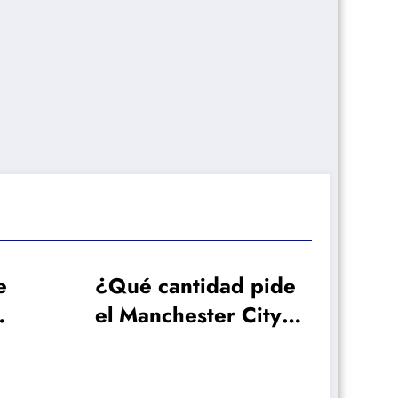
d pide
 City al
para
Rodri?