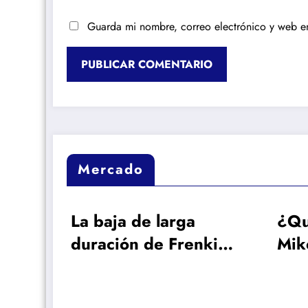
Guarda mi nombre, correo electrónico y web e
Mercado
ga
¿Qué papel juega
renkie
Mikel Arteta en el
 al
interés del Arsenal
uscar
por Vinicius?