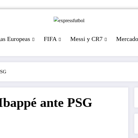
gas Europeas
FIFA
Messi y CR7
Mercad
PSG
Mbappé ante PSG