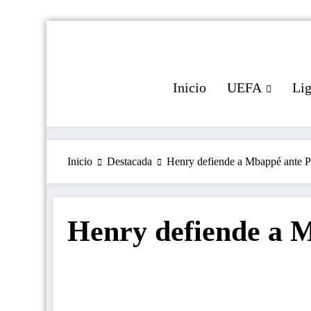
Saltar
al
contenido
Inicio
UEFA
Li
Inicio
Destacada
Henry defiende a Mbappé ante 
Henry defiende a 