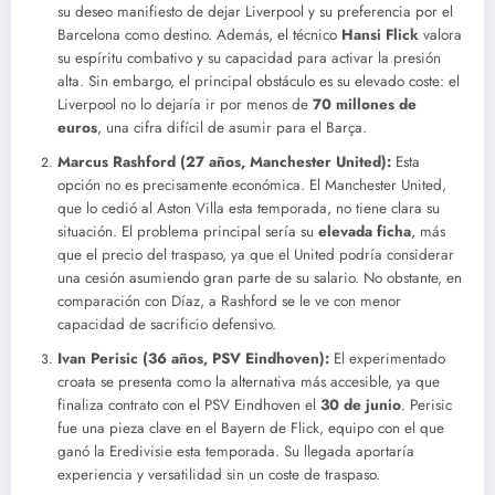
su deseo manifiesto de dejar Liverpool y su preferencia por el
Barcelona como destino. Además, el técnico
Hansi Flick
valora
su espíritu combativo y su capacidad para activar la presión
alta. Sin embargo, el principal obstáculo es su elevado coste: el
Liverpool no lo dejaría ir por menos de
70 millones de
euros
, una cifra difícil de asumir para el Barça.
Marcus Rashford (27 años, Manchester United):
Esta
opción no es precisamente económica. El Manchester United,
que lo cedió al Aston Villa esta temporada, no tiene clara su
situación. El problema principal sería su
elevada ficha
, más
que el precio del traspaso, ya que el United podría considerar
una cesión asumiendo gran parte de su salario. No obstante, en
comparación con Díaz, a Rashford se le ve con menor
capacidad de sacrificio defensivo.
Ivan Perisic (36 años, PSV Eindhoven):
El experimentado
croata se presenta como la alternativa más accesible, ya que
finaliza contrato con el PSV Eindhoven el
30 de junio
. Perisic
fue una pieza clave en el Bayern de Flick, equipo con el que
ganó la Eredivisie esta temporada. Su llegada aportaría
experiencia y versatilidad sin un coste de traspaso.