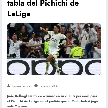
tabla del Pichichi de
LaLiga
Germán Carrara
Octubre 7, 2023
Jude Bellingham volvió a sumar en su cuenta personal para
el Pichichi de LaLiga, en el partido que el Real Madrid jugó
ante Osasuna.