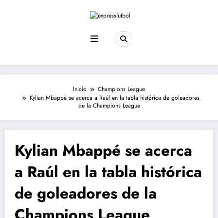
Saltar
al
contenido
Inicio
Champions League
Kylian Mbappé se acerca a Raúl en la tabla histórica de goleadores
de la Champions League
Kylian Mbappé se acerca
a Raúl en la tabla histórica
de goleadores de la
Champions League