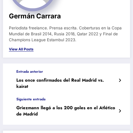
Germán Carrara
Periodista freelance. Prensa escrita. Coberturas en la Copa
Mundial de Brasil 2014, Rusia 2018, Qatar 2022 y Final de
Champions League Estambul 2023.
View All Posts
Entrada anterior
Los once confirmados del Real Madrid vs.
kairat
Siguiente entrada
Griezmann llegó a los 200 goles en el Atlético
de Madrid