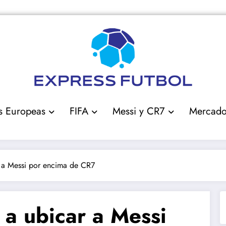
s Europeas
FIFA
Messi y CR7
Mercad
r a Messi por encima de CR7
 a ubicar a Messi