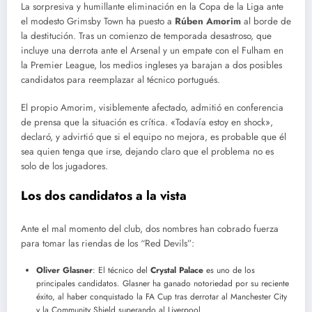
La sorpresiva y humillante eliminación en la Copa de la Liga ante
el modesto Grimsby Town ha puesto a
Rúben Amorim
al borde de
la destitución. Tras un comienzo de temporada desastroso, que
incluye una derrota ante el Arsenal y un empate con el Fulham en
la Premier League, los medios ingleses ya barajan a dos posibles
candidatos para reemplazar al técnico portugués.
El propio Amorim, visiblemente afectado, admitió en conferencia
de prensa que la situación es crítica. «Todavía estoy en shock»,
declaró, y advirtió que si el equipo no mejora, es probable que él
sea quien tenga que irse, dejando claro que el problema no es
solo de los jugadores.
Los dos candidatos a la vista
Ante el mal momento del club, dos nombres han cobrado fuerza
para tomar las riendas de los “Red Devils”:
Oliver Glasner
: El técnico del
Crystal Palace
es uno de los
principales candidatos. Glasner ha ganado notoriedad por su reciente
éxito, al haber conquistado la FA Cup tras derrotar al Manchester City
y la Community Shield superando al Liverpool.