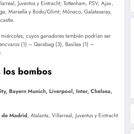
llarreal, Juventus y Eintracht; Tottenham, PSV, Ajax,
ga, Marsella y Bodo/Glimt; Mónaco, Galatasaray,
castle.
e miércoles, cuyos ganadores también podrían ser
erencvaros (1) – Qarabag (3), Basilea (1) –
).
s los bombos
ty, Bayern Munich, Liverpool, Inter, Chelsea,
o de Madrid
, Atalanta, Villarreal, Juventus y Eintracht