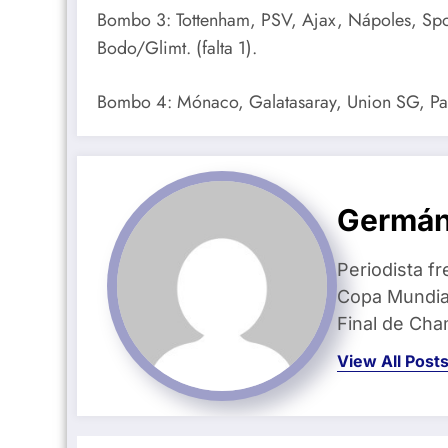
Bombo 3: Tottenham, PSV, Ajax, Nápoles, Spor
Bodo/Glimt. (falta 1).
Bombo 4: Mónaco, Galatasaray, Union SG, Pafos,
Germán
Periodista fr
Copa Mundial
Final de Ch
View All Post