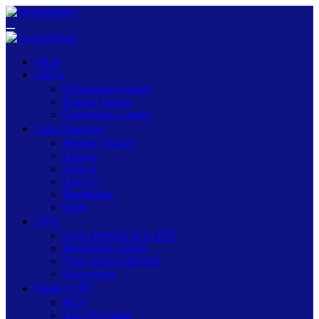
Saltar
al
contenido
Inicio
UEFA
Champions League
Europa League
Conference League
Ligas Europeas
Premier League
LaLiga
Serie A
Ligue 1
Bundesliga
Otras
FIFA
Copa Mundial de la FIFA
Mundial de Clubes
Copa Intercontinental
Selecciones
Messi y CR7
MLS
Liga Pro Saudí