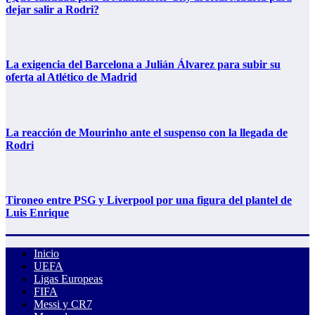
dejar salir a Rodri?
La exigencia del Barcelona a Julián Álvarez para subir su
oferta al Atlético de Madrid
La reacción de Mourinho ante el suspenso con la llegada de
Rodri
Tironeo entre PSG y Liverpool por una figura del plantel de
Luis Enrique
Inicio
UEFA
Ligas Europeas
FIFA
Messi y CR7