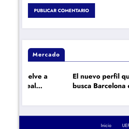
Mercado
 a
El nuevo perfil que
Dio
busca Barcelona en
núm
era
el mercado
más
hist
Mad
Inicio
UE