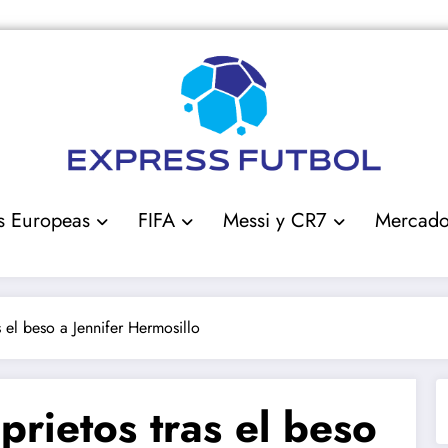
s Europeas
FIFA
Messi y CR7
Mercad
s el beso a Jennifer Hermosillo
prietos tras el beso