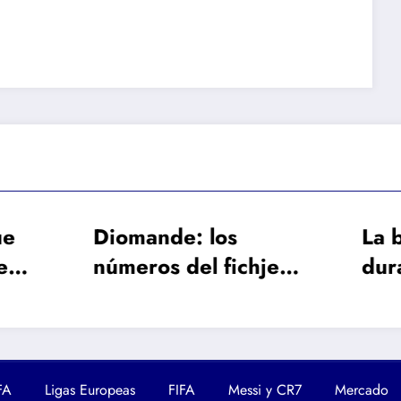
mande: los
La baja de larga
eros del fichje
duración de Fren
 caro en la
de Jong obliga al
oria del Real
Barcelona a busc
rid
un galáctico
FA
Ligas Europeas
FIFA
Messi y CR7
Mercado