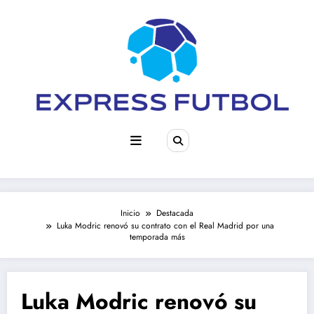
Saltar
al
contenido
Inicio
Destacada
Luka Modric renovó su contrato con el Real Madrid por una
temporada más
Luka Modric renovó su