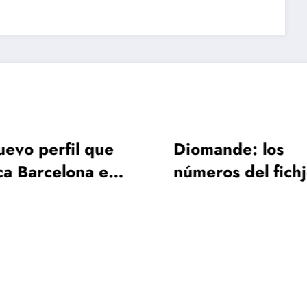
iomande: los
La baja de lar
úmeros del fichje
duración de F
ás caro en la
de Jong obliga
istoria del Real
Barcelona a b
adrid
un galáctico