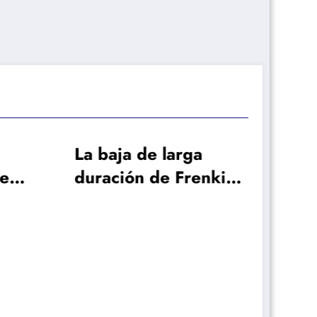
ga
renkie
 al
uscar
¿Qué papel juega
Mikel Arteta en el
interés del Arsenal