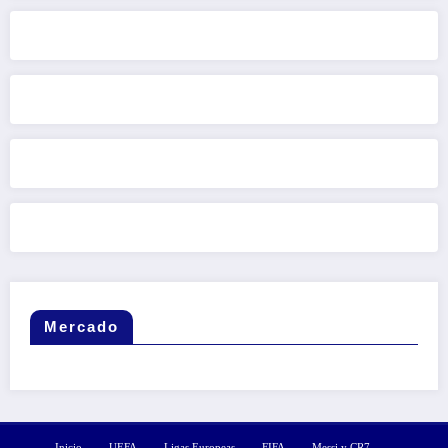
Mercado
Inicio
UEFA
Ligas Europeas
FIFA
Messi y CR7