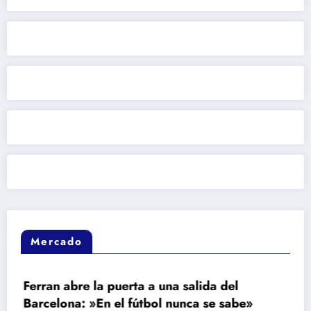
Mercado
rta a una salida del
¿Se cae? Los millo
 fútbol nunca se sabe»
exige al Real Mad