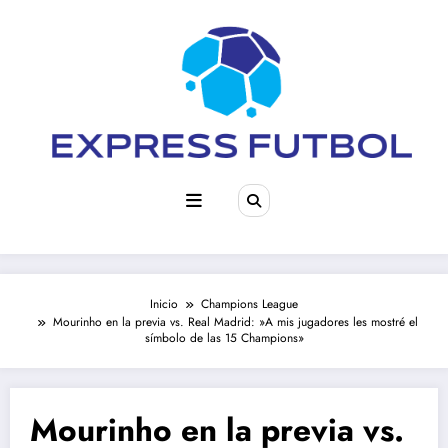
Saltar
al
contenido
Inicio
Champions League
Mourinho en la previa vs. Real Madrid: »A mis jugadores les mostré el
símbolo de las 15 Champions»
Mourinho en la previa vs.