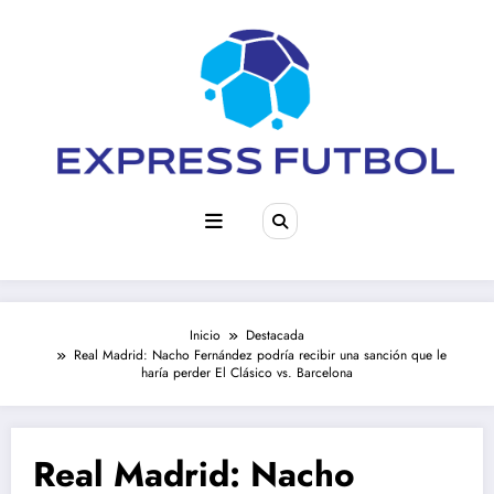
Saltar
al
contenido
Inicio
Destacada
Real Madrid: Nacho Fernández podría recibir una sanción que le
haría perder El Clásico vs. Barcelona
Real Madrid: Nacho