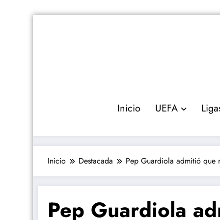
Saltar
al
contenido
Inicio
UEFA
Liga
Inicio
Destacada
Pep Guardiola admitió que n
Pep Guardiola adm