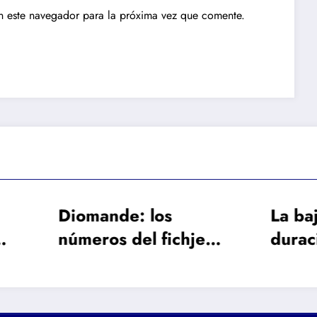
n este navegador para la próxima vez que comente.
mande: los
La baja de larga
eros del fichje
duración de Fren
 caro en la
de Jong obliga al
oria del Real
Barcelona a busc
rid
un galáctico