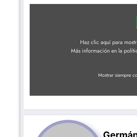
Mostrar
contenido
de
Google
Maps
Haz clic aquí para most
Más información en la
polít
Mostrar siempre c
Germán