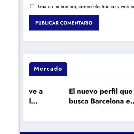
Guarda mi nombre, correo electrónico y web e
Mercado
 a
El nuevo perfil que
Dio
busca Barcelona en
núm
era
el mercado
más
hist
Mad