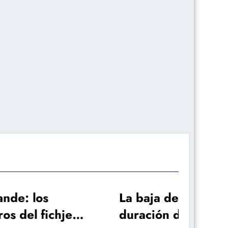
La baja de larga
¿Qu
je
duración de Frenkie
Mik