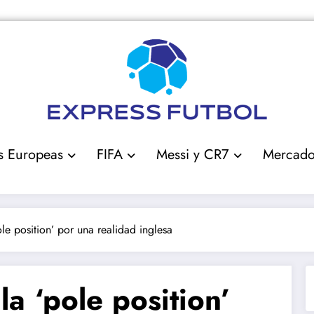
s Europeas
FIFA
Messi y CR7
Mercad
ole position’ por una realidad inglesa
la ‘pole position’