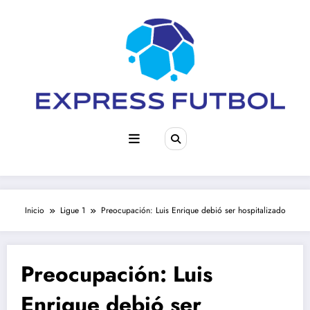
Saltar
al
contenido
Inicio
Ligue 1
Preocupación: Luis Enrique debió ser hospitalizado
Preocupación: Luis
Enrique debió ser