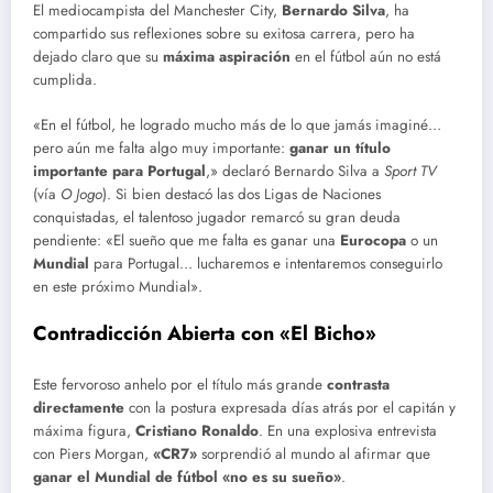
El mediocampista del Manchester City,
Bernardo Silva
, ha
compartido sus reflexiones sobre su exitosa carrera, pero ha
dejado claro que su
máxima aspiración
en el fútbol aún no está
cumplida.
«En el fútbol, he logrado mucho más de lo que jamás imaginé…
pero aún me falta algo muy importante:
ganar un título
importante para Portugal
,» declaró Bernardo Silva a
Sport TV
(vía
O Jogo
). Si bien destacó las dos Ligas de Naciones
conquistadas, el talentoso jugador remarcó su gran deuda
pendiente: «El sueño que me falta es ganar una
Eurocopa
o un
Mundial
para Portugal… lucharemos e intentaremos conseguirlo
en este próximo Mundial».
Contradicción Abierta con «El Bicho»
Este fervoroso anhelo por el título más grande
contrasta
directamente
con la postura expresada días atrás por el capitán y
máxima figura,
Cristiano Ronaldo
. En una explosiva entrevista
con Piers Morgan,
«CR7»
sorprendió al mundo al afirmar que
ganar el Mundial de fútbol «no es su sueño»
.