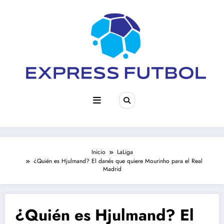
Saltar
al
contenido
Inicio
LaLiga
¿Quién es Hjulmand? El danés que quiere Mourinho para el Real
Madrid
¿Quién es Hjulmand? El