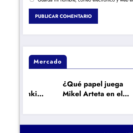
Mercado
¿Qué papel juega
Rep
kie
Mikel Arteta en el
Vin
interés del Arsenal
may
ar
por Vinicius?
con 
Lon
vam