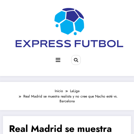
Saltar
al
contenido
Inicio
LaLiga
Real Madrid se muestra realista y no cree que Nacho esté vs.
Barcelona
Real Madrid se muestra