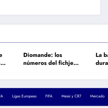
mande: los
La baja de larga
eros del fichje
duración de Fren
 caro en la
de Jong obliga al
oria del Real
Barcelona a busc
rid
un galáctico
FA
Ligas Europeas
FIFA
Messi y CR7
Mercado