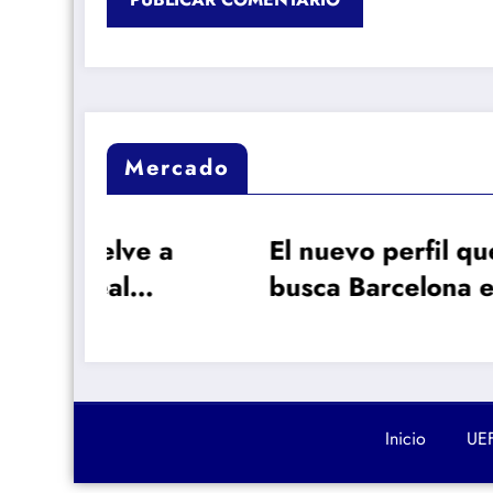
Mercado
 a
El nuevo perfil que
Dio
busca Barcelona en
núm
era
el mercado
más
hist
Mad
Inicio
UE