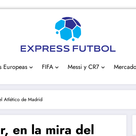
s Europeas
FIFA
Messi y CR7
Mercad
el Atlético de Madrid
, en la mira del