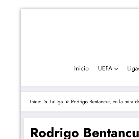
Saltar
al
contenido
Inicio
UEFA
Liga
Inicio
LaLiga
Rodrigo Bentancur, en la mira d
Rodrigo Bentancur