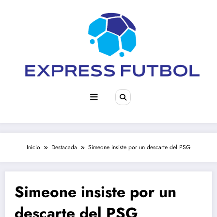
Saltar
al
contenido
Inicio
Destacada
Simeone insiste por un descarte del PSG
Simeone insiste por un
descarte del PSG