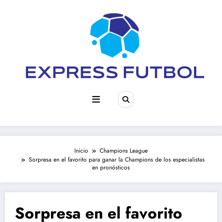
Saltar
al
contenido
Inicio
Champions League
Sorpresa en el favorito para ganar la Champions de los especialistas
en pronósticos
Sorpresa en el favorito