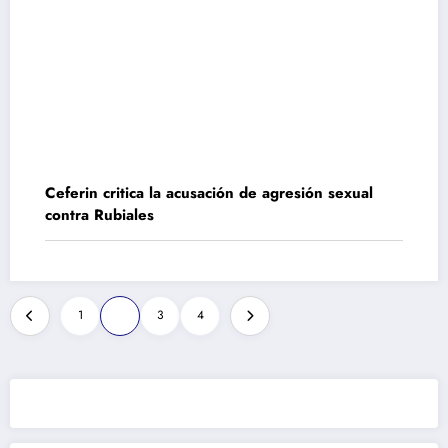
Ceferin critica la acusación de agresión sexual
contra Rubiales
Paginación
1
2
3
4
de
entradas