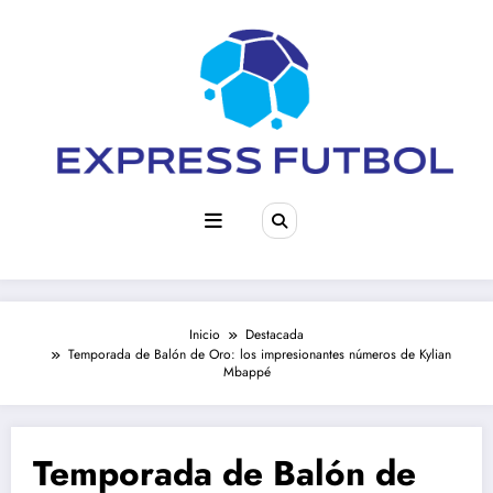
Saltar
al
contenido
Inicio
Destacada
Temporada de Balón de Oro: los impresionantes números de Kylian
Mbappé
Temporada de Balón de