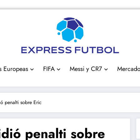
s Europeas
FIFA
Messi y CR7
Mercad
ó penalti sobre Eric
dió penalti sobre