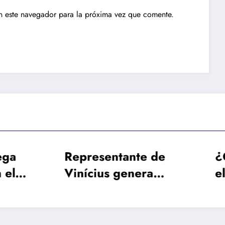
n este navegador para la próxima vez que comente.
presentante de
¿Qué cantidad 
nícius genera
el Manchester C
yores rumores
Real Madrid pa
n su viaje a
dejar salir a Ro
ndres: »Allá