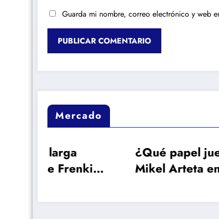
Guarda mi nombre, correo electrónico y web e
Mercado
a
¿Qué papel juega
Re
enkie
Mikel Arteta en el
Vi
l
interés del Arsenal
ma
car
por Vinicius?
co
Lo