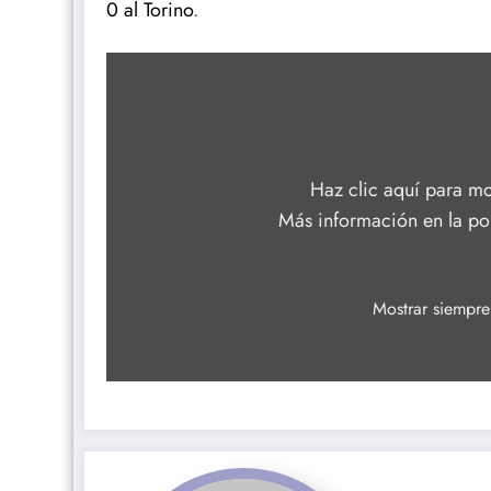
0 al Torino
.
Mostrar
«YouTube
video
player»
desde
YouTube
Haz clic aquí para mo
Más información en la
po
Mostrar siempr