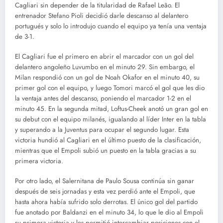
Cagliari sin depender de la titularidad de Rafael Leão. El
entrenador Stefano Pioli decidió darle descanso al delantero
portugués y solo lo introdujo cuando el equipo ya tenía una ventaja
de 3-1.
El Cagliari fue el primero en abrir el marcador con un gol del
delantero angoleño Luvumbo en el minuto 29. Sin embargo, el
Milan respondió con un gol de Noah Okafor en el minuto 40, su
primer gol con el equipo, y luego Tomori marcó el gol que les dio
la ventaja antes del descanso, poniendo el marcador 1-2 en el
minuto 45. En la segunda mitad, Loftus-Cheek anotó un gran gol en
su debut con el equipo milanés, igualando al líder Inter en la tabla
y superando a la Juventus para ocupar el segundo lugar. Esta
victoria hundió al Cagliari en el último puesto de la clasificación,
mientras que el Empoli subió un puesto en la tabla gracias a su
primera victoria.
Por otro lado, el Salernitana de Paulo Sousa continúa sin ganar
después de seis jornadas y esta vez perdió ante el Empoli, que
hasta ahora había sufrido solo derrotas. El único gol del partido
fue anotado por Baldanzi en el minuto 34, lo que le dio al Empoli
su primera victoria y les permitió intercambiar posiciones con el