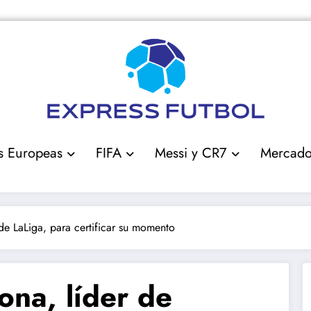
s Europeas
FIFA
Messi y CR7
Mercad
de LaLiga, para certificar su momento
ona, líder de