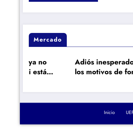
Mercado
o
Adiós inesperado:
Mou
á
los motivos de fondo
la 
que rompieron la
med
relación entre el
apo
Barça y Ferran
Inicio
UE