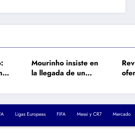
rinho insiste en
Revelan que la
llegada de un
oferta del Real
iocampista: ya
Madrid a Rodri e
rtó 3 nombres
muy superior a l
Barça
FA
Ligas Europeas
FIFA
Messi y CR7
Mercado