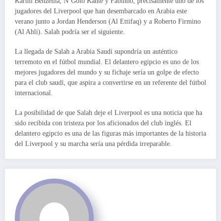
Karim Benzema, N’Golo Kanté y Fabinho, precisamente uno de los
jugadores del Liverpool que han desembarcado en Arabia este
verano junto a Jordan Henderson (Al Ettifaq) y a Roberto Firmino
(Al Ahli). Salah podría ser el siguiente.
La llegada de Salah a Arabia Saudí supondría un auténtico
terremoto en el fútbol mundial. El delantero egipcio es uno de los
mejores jugadores del mundo y su fichaje sería un golpe de efecto
para el club saudí, que aspira a convertirse en un referente del fútbol
internacional.
La posibilidad de que Salah deje el Liverpool es una noticia que ha
sido recibida con tristeza por los aficionados del club inglés. El
delantero egipcio es una de las figuras más importantes de la historia
del Liverpool y su marcha sería una pérdida irreparable.