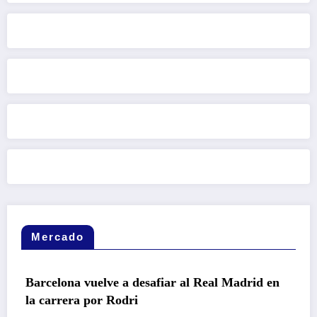
Mercado
elve a desafiar al Real Madrid en
or Rodri