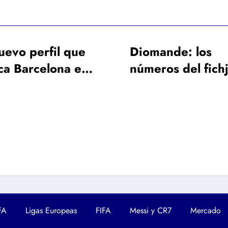
Diomande: los
La baja de 
números del fichje
duración d
más caro en la
de Jong obl
historia del Real
Barcelona 
Madrid
un galáctic
FA
Ligas Europeas
FIFA
Messi y CR7
Mercado