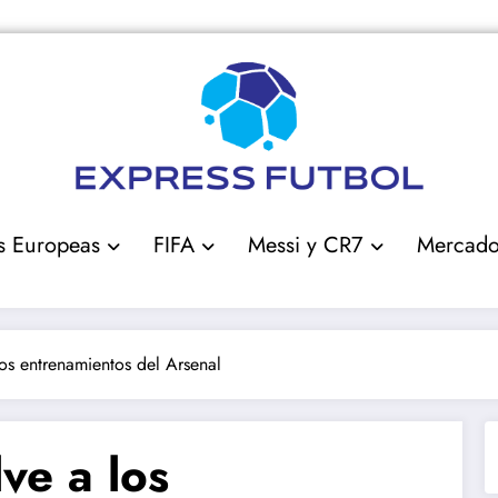
s Europeas
FIFA
Messi y CR7
Mercad
los entrenamientos del Arsenal
ve a los