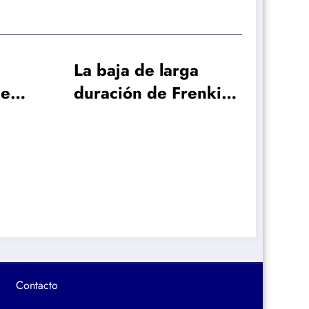
larga
e Frenkie
iga al
a buscar
o
¿Qué papel juega
Mikel Arteta en el
interés del Arsenal
por Vinicius?
Contacto