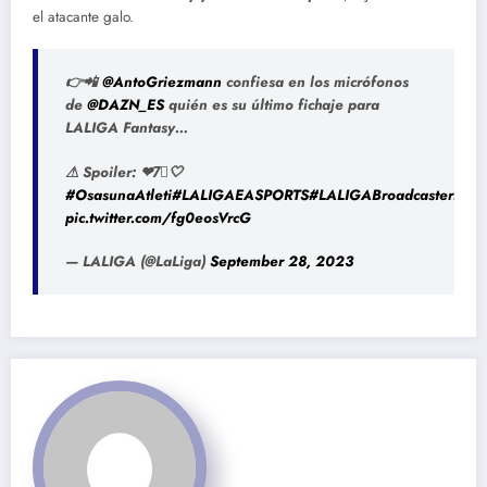
el atacante galo.
👉📲
@AntoGriezmann
confiesa en los micrófonos
de
@DAZN_ES
quién es su último fichaje para
LALIGA Fantasy…
⚠ Spoiler: ❤7⃣🤍
#OsasunaAtleti
#LALIGAEASPORTS
#LALIGABroadcasters
pic.twitter.com/fg0eosVrcG
— LALIGA (@LaLiga)
September 28, 2023