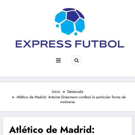
Saltar
al
contenido
Inicio
Destacada
Atlético de Madrid: Antoine Griezmann confesó la particular forma de
motivarse
Atlético de Madrid: