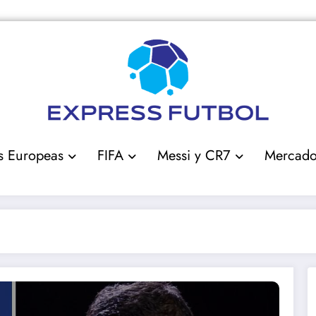
s Europeas
FIFA
Messi y CR7
Mercad