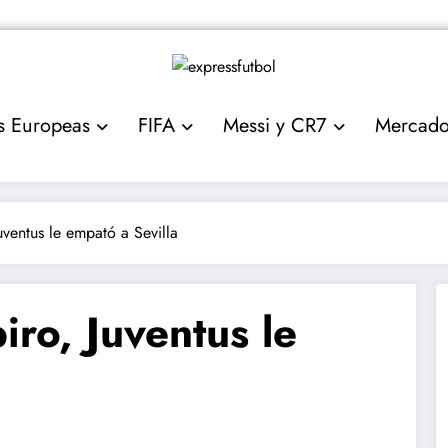
s Europeas
FIFA
Messi y CR7
Mercad
uventus le empató a Sevilla
iro, Juventus le