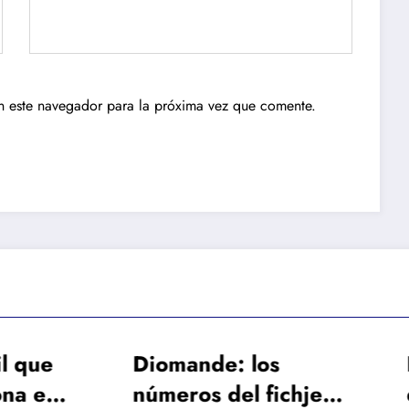
n este navegador para la próxima vez que comente.
Diomande: los
La baja de lar
números del fichje
duración de F