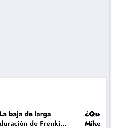
ga
¿Qué papel juega
renkie
Mikel Arteta en el