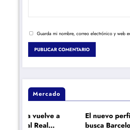
Guarda mi nombre, correo electrónico y web e
Mercado
lve a
El nuevo perfil que
l
busca Barcelona en