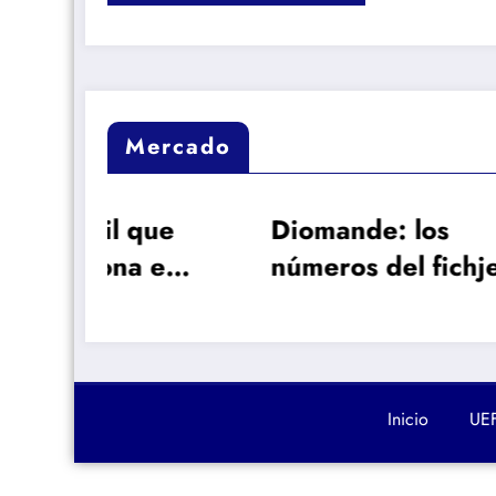
Mercado
ue
Diomande: los
La 
 en
números del fichje
dur
más caro en la
de 
historia del Real
Bar
Madrid
un 
Inicio
UE