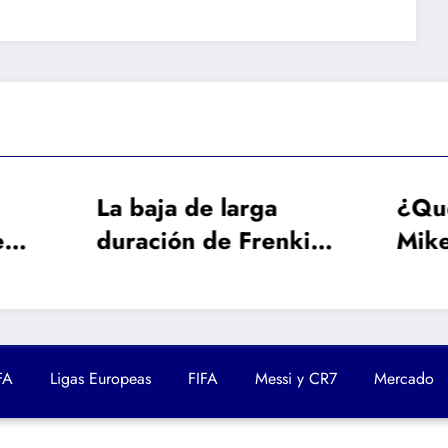
baja de larga
¿Qué papel jue
ación de Frenkie
Mikel Arteta en 
Jong obliga al
interés del Arse
celona a buscar
por Vinicius?
galáctico
FA
Ligas Europeas
FIFA
Messi y CR7
Mercado