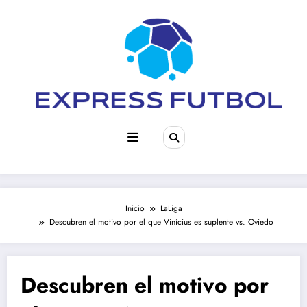
Saltar
al
contenido
Inicio
LaLiga
Descubren el motivo por el que Vinícius es suplente vs. Oviedo
Descubren el motivo por