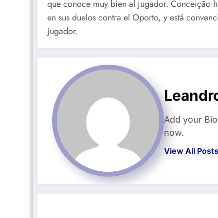
que conoce muy bien al jugador. Conceição ha 
en sus duelos contra el Oporto, y está conven
jugador.
Leandr
Add your Bio
now.
View All Post