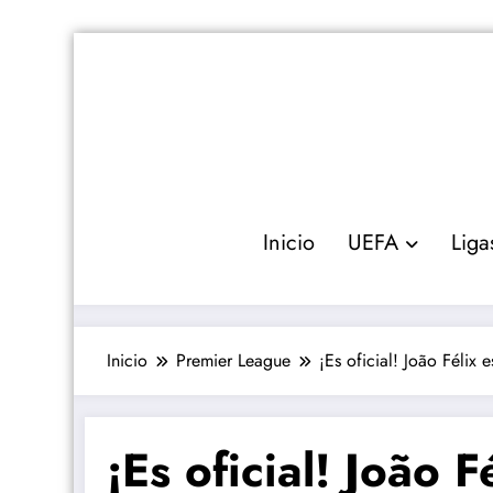
Saltar
al
contenido
Inicio
UEFA
Liga
Inicio
Premier League
¡Es oficial! João Félix
¡Es oficial! João 