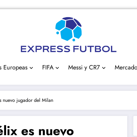
s Europeas
FIFA
Messi y CR7
Mercad
 es nuevo jugador del Milan
Félix es nuevo