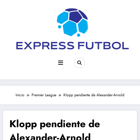
Saltar
al
contenido
Inicio
Premier League
Klopp pendiente de Alexander-Arnold
Klopp pendiente de
Alexander-Arnold