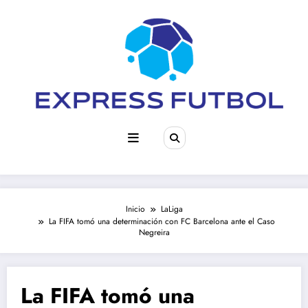
Saltar
al
contenido
Inicio
LaLiga
La FIFA tomó una determinación con FC Barcelona ante el Caso
Negreira
La FIFA tomó una