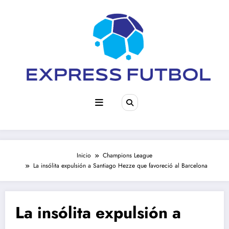
Saltar
al
contenido
Inicio
Champions League
La insólita expulsión a Santiago Hezze que favoreció al Barcelona
La insólita expulsión a