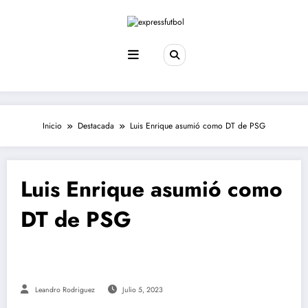
Saltar
al
contenido
Inicio
Destacada
Luis Enrique asumió como DT de PSG
Luis Enrique asumió como
DT de PSG
Leandro Rodriguez
Julio 5, 2023