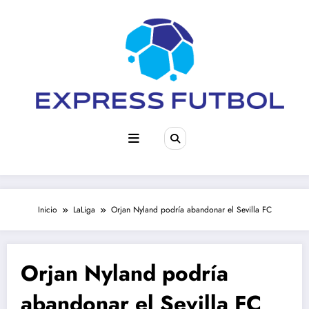
Saltar
al
contenido
Inicio
LaLiga
Orjan Nyland podría abandonar el Sevilla FC
Orjan Nyland podría
abandonar el Sevilla FC