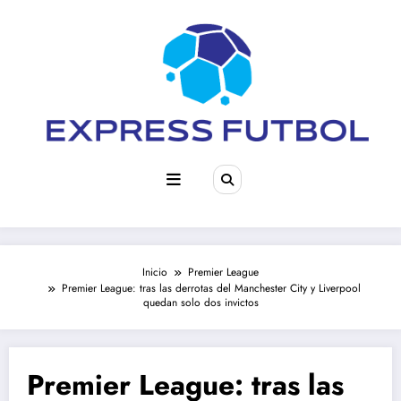
Saltar
al
contenido
Inicio
Premier League
Premier League: tras las derrotas del Manchester City y Liverpool
quedan solo dos invictos
Premier League: tras las